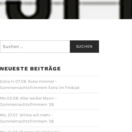
Suchen
nach:
NEUESTE BEITRÄGE
Extra Fr 07.08. Roter Himmel –
Sommernachtsflimmern Extra im Freibad
Mo 03.08. Alter weißer Mann –
Sommernachtsflimmern ’26
Mo. 27.07. Wilma will mehr –
Sommernachtsflimmern ’26