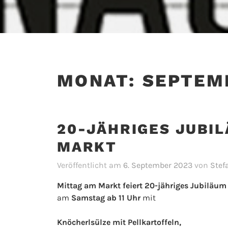
MONAT:
SEPTEM
20-JÄHRIGES JUBIL
MARKT
Veröffentlicht am
6. September 2023
von
Stef
Mittag am Markt feiert 20-jähriges Jubiläum
am
Samstag ab 11 Uhr
mit
Knöcherlsülze mit Pellkartoffeln,