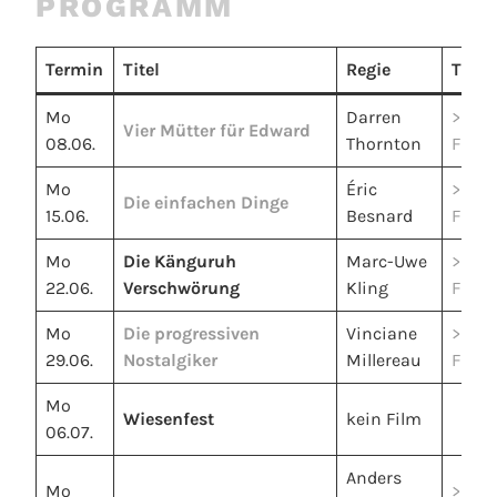
PROGRAMM
Termin
Titel
Regie
Traile
Mo
Darren
>>
Vier Mütter für Edward
08.06.
Thornton
Filmt
Mo
Éric
>>
Die einfachen Dinge
15.06.
Besnard
Filmt
Mo
Die Känguruh
Marc-Uwe
>>
22.06.
Verschwörung
Kling
Filmt
Mo
Die progressiven
Vinciane
>>
29.06.
Nostalgiker
Millereau
Filmt
Mo
Wiesenfest
kein Film
06.07.
Anders
Mo
>>