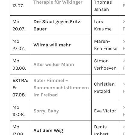
Therapie für Wikinger
Thomas
13.07.
Filmt
Jensen
Mo
Der Staat gegen Fritz
Lars
>>
20.07.
Bauer
Kraume
Filmt
Mo
Maren-
>>
Wilma will mehr
27.07.
Kea Freese
Filmt
Mo
Simon
>>
Alter weißer Mann
03.08.
Verhoeven
Filmt
EXTRA:
Roter Himmel –
Christian
>>
Fr
Sommernachtsflimmern
Petzold
Filmt
07.08.
im Freibad
Mo
>>
Sorry, Baby
Eva Victor
10.08.
Filmt
Mo
Denis
>>
Auf dem Weg
17.08.
Imbert
Filmt