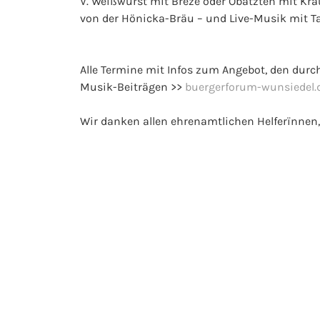
V. Weißwurst mit Breze oder Obatzten mit Krä
von der Hönicka-Bräu – und Live-Musik mit T
Alle Termine mit Infos zum Angebot, den du
Musik-Beiträgen >>
buergerforum-wunsiedel.
Wir danken allen ehrenamtlichen Helferïnnen,