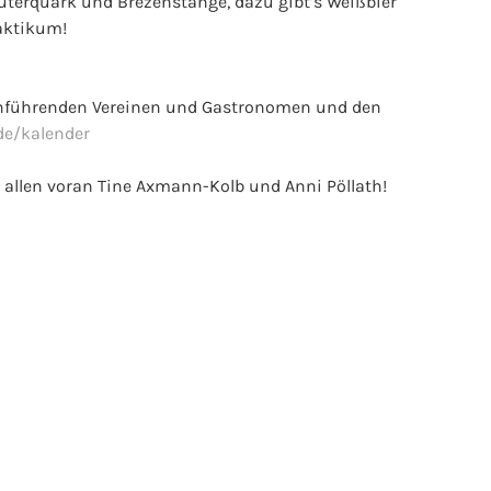
uterquark und Brezenstange, dazu gibt’s Weißbier
aktikum!
rchführenden Vereinen und Gastronomen und den
de/kalender
 allen voran Tine Axmann-Kolb und Anni Pöllath!