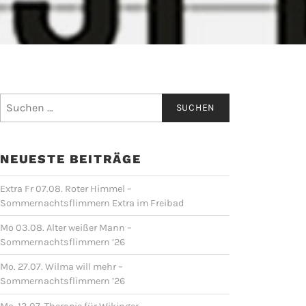
Suchen
nach:
NEUESTE BEITRÄGE
Extra Fr 07.08. Roter Himmel –
Sommernachtsflimmern Extra im Freibad
Mo 03.08. Alter weißer Mann –
Sommernachtsflimmern ’26
Mo. 27.07. Wilma will mehr –
Sommernachtsflimmern ’26